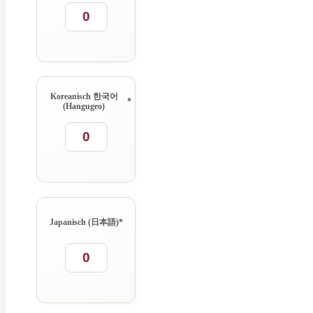
Koreanisch 한국어
*
(Hangugeo)
Japanisch (日本語)
*