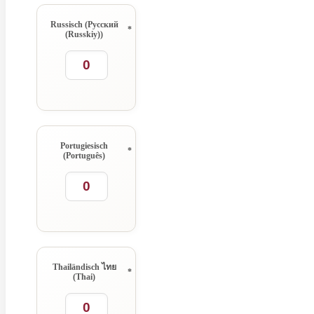
Russisch (Русский
*
(Russkiy))
Portugiesisch
*
(Português)
Thailändisch ไทย
*
(Thai)