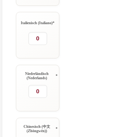
Italienisch (Italiano)
*
Niederländisch
*
(Nederlands)
Chinesisch (中文
*
(Zhōngwén))