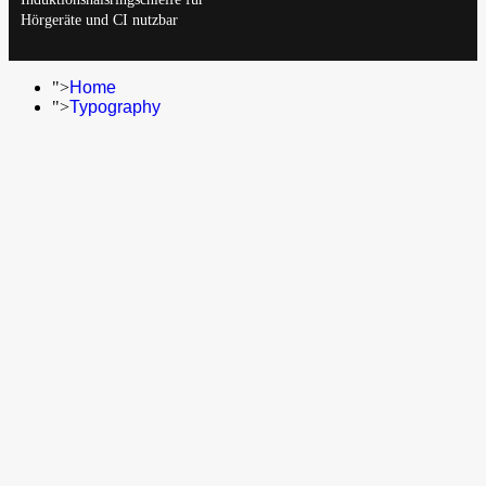
Hörgeräte und CI nutzbar
">
Home
">
Typography