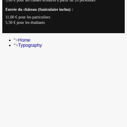
3,00 € pour les classes scolaires à partir de 20 personnes
Entrée du château (funiculaire inclus) :
11,00 € pour les particuliers
5,50 € pour les étudiants
">
Home
">
Typography