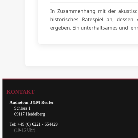
In Zusammenhang mit der akustisch
historisches Ratespiel an, dessen
ergeben. Ein unterhaltsames und lehrr
KONTAKT
Audiotour J&M Reuter
Schloss 1
69117 Heidelberg
Tel: +49 (0) 6221 - 654429
(10-16 Uhr)